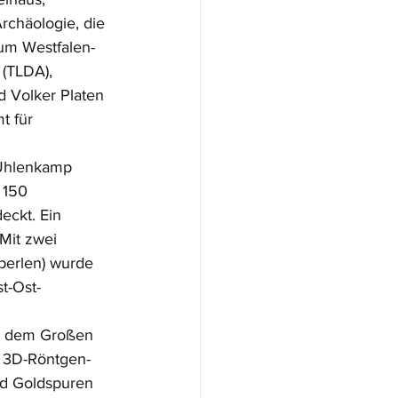
rchäologie, die 
um Westfalen-
(TLDA), 
 Volker Platen 
 für 
 Uhlenkamp
 150 
eckt. Ein
Mit zwei 
perlen) wurde 
t-Ost-
rl dem Großen 
r 3D-Röntgen-
nd Goldspuren 