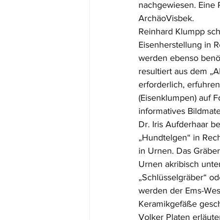
nachgewiesen. Eine R
ArchäoVisbek.
Reinhard Klumpp schil
Eisenherstellung in 
werden ebenso benöt
resultiert aus dem „
erforderlich, erfuhr
(Eisenklumpen) auf Fo
informatives Bildmater
Dr. Iris Aufderhaar 
„Hundtelgen“ in Rech
in Urnen. Das Gräberf
Urnen akribisch unte
„Schlüsselgräber“ od
werden der Ems-Wese
Keramikgefäße gesch
Volker Platen erläut