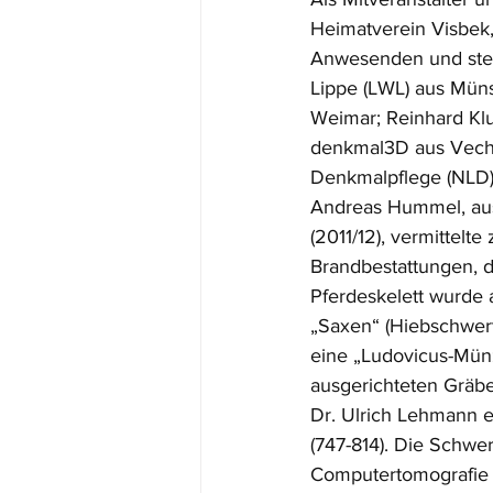
Heimatverein Visbek,
Anwesenden und stel
Lippe (LWL) aus Mün
Weimar; Reinhard Klu
denkmal3D aus Vecht
Denkmalpflege (NLD),
Andreas Hummel, au
(2011/12), vermittelt
Brandbestattungen, d
Pferdeskelett wurde 
„Saxen“ (Hiebschwer
eine „Ludovicus-Mün
ausgerichteten Gräber
Dr. Ulrich Lehmann e
(747-814). Die Schwe
Computertomografie u