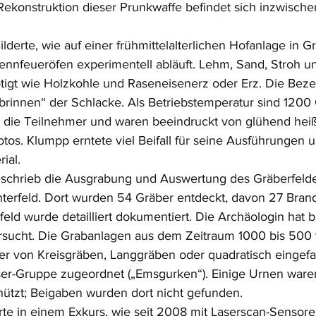
ekonstruktion dieser Prunkwaffe befindet sich inzwische
derte, wie auf einer frühmittelalterlichen Hofanlage in G
Rennfeueröfen experimentell abläuft. Lehm, Sand, Stroh u
igt wie Holzkohle und Raseneisenerz oder Erz. Die Bez
Abrinnen“ der Schlacke. Als Betriebstemperatur sind 1200 
en die Teilnehmer und waren beeindruckt von glühend hei
tos. Klumpp erntete viel Beifall für seine Ausführungen u
ial.
beschrieb die Ausgrabung und Auswertung des Gräberfeld
terfeld. Dort wurden 54 Gräber entdeckt, davon 27 Bran
eld wurde detailliert dokumentiert. Die Archäologin hat b
rsucht. Die Grabanlagen aus dem Zeitraum 1000 bis 500 
er von Kreisgräben, Langgräben oder quadratisch eingefa
r-Gruppe zugeordnet („Emsgurken“). Einige Urnen ware
ützt; Beigaben wurden dort nicht gefunden.
erte in einem Exkurs, wie seit 2008 mit Laserscan-Sensore