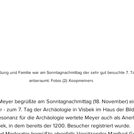
dung und Familie war am Sonntagnachmittag der sehr gut besuchte 7. Ta
anberaumt. Fotos (2): Koopmeiners
Meyer begrüßte am Sonntagnachmittag (18. November) ein
r - zum 7. Tag der Archäologie in Visbek im Haus der Bil
esonanz für die Archäologie wertete Meyer auch als Aner
k, in dem bereits der 1200. Besucher registriert wurde.
und Moderator begrüßte ebenfalls Vorsitzender Manfred Ge