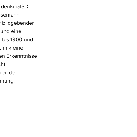
a denkmal3D 
Wesemann 
r bildgebender 
 und eine 
 bis 1900 und 
chnik eine 
en Erkenntnisse 
ht.
men der 
nnung. 