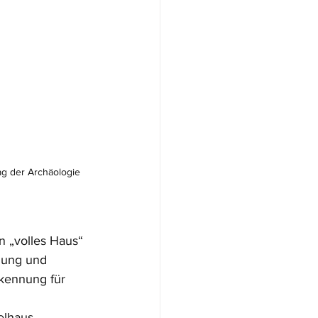
g der Archäologie 
 „volles Haus“ 
dung und 
kennung für 
lhaus, 