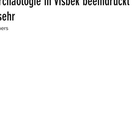
rchäologie in Visbek beeindruckt
sehr
ers