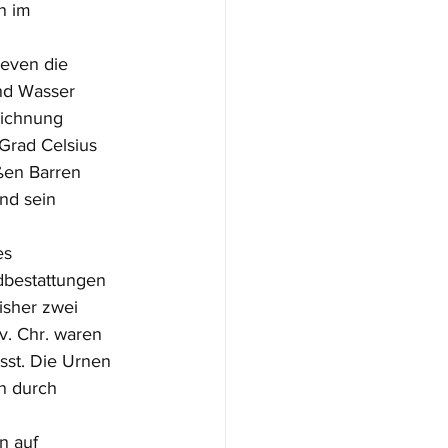
n im 
reven die 
nd Wasser 
eichnung 
Grad Celsius 
ßen Barren 
nd sein 
es 
dbestattungen 
isher zwei 
v. Chr. waren 
sst. Die Urnen 
n durch 
n auf 