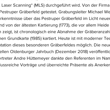
 Laser Scanning“ (MLS) durchgeführt wird. Von der Firm
estruper Gräberfeld getestet. Grabungsleiter Michael 
„Erkenntnisse über das Pestruper Gräberfeld im Licht neue
d von der ältesten Kartierung (1773), die vor allem Heide
zeigt, ist chronologisch eine Abnahme der Gräberanzahl
en Grundkarte (1985) kartiert. Heute ist mit moderner Te
tation dieses besonderen Gräberfeldes möglich. Die neu
llen Oldenburger Jahrbuch (Dezember 2018) veröffentlic
vertreter Andre Hüttemeyer dankte den Referenten im Na
ussreiche Vorträge und überreichte Präsente als Anerke