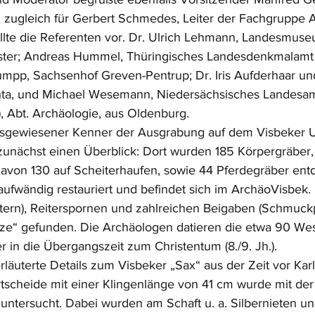
 zugleich für Gerbert Schmedes, Leiter der Fachgruppe A
lte die Referenten vor. Dr. Ulrich Lehmann, Landesmuse
ster; Andreas Hummel, Thüringisches Landesdenkmalamt 
mpp, Sachsenhof Greven-Pentrup; Dr. Iris Aufderhaar und
a, und Michael Wesemann, Niedersächsisches Landesamt
 Abt. Archäologie, aus Oldenburg.
sgewiesener Kenner der Ausgrabung auf dem Visbeker
e zunächst einen Überblick: Dort wurden 185 Körpergräber,
avon 130 auf Scheiterhaufen, sowie 44 Pferdegräber entd
aufwändig restauriert und befindet sich im ArchäoVisbek. 
tern), Reiterspornen und zahlreichen Beigaben (Schmuck
ze“ gefunden. Die Archäologen datieren die etwa 90 Wes
 in die Übergangszeit zum Christentum (8./9. Jh.). 
rläuterte Details zum Visbeker „Sax“ aus der Zeit vor Ka
rtscheide mit einer Klingenlänge von 41 cm wurde mit de
ntersucht. Dabei wurden am Schaft u. a. Silbernieten u