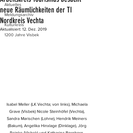
Aktuelles
neue Räumlichkeiten der TI
Meldungsarchiv
Nordkreis Vechta
Kulturkreis
Aktualisiert:
12. Dez. 2019
1200 Jahre Visbek
Isabel Meller (LK Vechta; von links), Michaela 
Grave (Visbek) Nicole Steinhöfel (Vechta), 
Sandra Marischen (Lohne), Hendrik Meiners 
(Bakum), Angelika Hinxlage (Dinklage), Jörg 
Reinke (Visbek) und Katharina Bornhorn. 