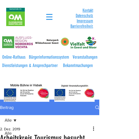
Kontakt
Datenschutz
Impressum
Barrierefreihei
t
Online-Rathaus
Bürgerinformationssystem
Veranstaltungen
Dienstleistungen & Ansprechpartner
Bekanntmachungen
Beitrag
Alle
2. Dez. 2019
Alle
Arbeitskreis Tourismus besucht