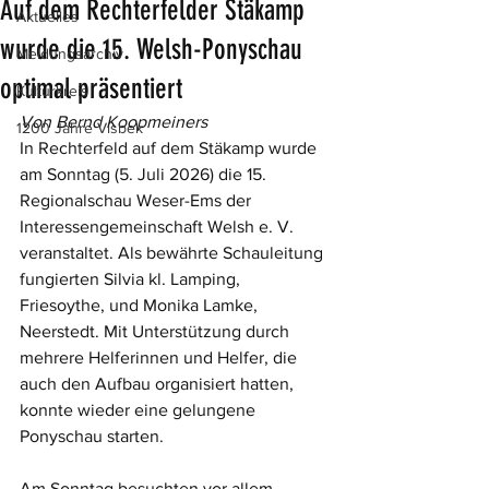
Auf dem Rechterfelder Stäkamp
Aktuelles
wurde die 15. Welsh-Ponyschau
Meldungsarchiv
optimal präsentiert
Kulturkreis
Von Bernd Koopmeiners
1200 Jahre Visbek
In Rechterfeld auf dem Stäkamp wurde 
am Sonntag (5. Juli 2026) die 15. 
Regionalschau Weser-Ems der 
Interessengemeinschaft Welsh e. V. 
veranstaltet. Als bewährte Schauleitung 
fungierten Silvia kl. Lamping, 
Friesoythe, und Monika Lamke, 
Neerstedt. Mit Unterstützung durch 
mehrere Helferinnen und Helfer, die 
auch den Aufbau organisiert hatten, 
konnte wieder eine gelungene 
Ponyschau starten.
Am Sonntag besuchten vor allem 