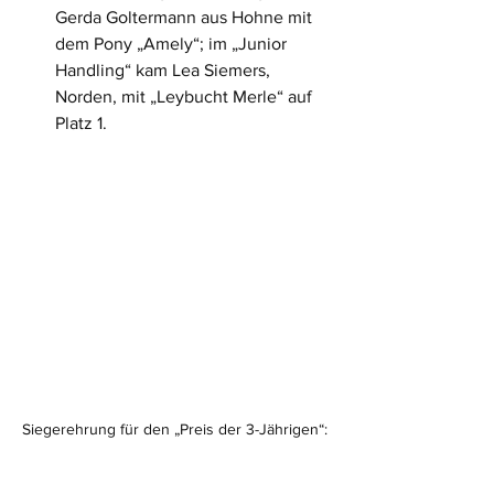
Gerda Goltermann aus Hohne mit 
dem Pony „Amely“; im „Junior 
Handling“ kam Lea Siemers, 
Norden, mit „Leybucht Merle“ auf 
Platz 1.
Siegerehrung für den „Preis der 3-Jährigen“: 
Besitzer Norbert Büscherhoff (von links), 
Seeth, das Siegerpony mit Felix kl. Lamping, 