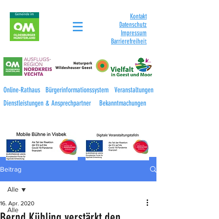
Kontakt
Datenschutz
Impressum
Barrierefreihei
t
Online-Rathaus
Bürgerinformationssystem
Veranstaltungen
Dienstleistungen & Ansprechpartner
Bekanntmachungen
Beitrag
Alle
16. Apr. 2020
Alle
Bernd Kühling verstärkt den