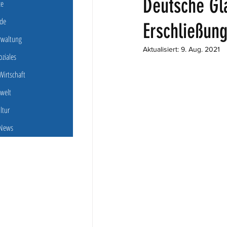
Deutsche Gl
ce
de
Erschließun
erwaltung
Aktualisiert:
9. Aug. 2021
oziales
irtschaft
welt
ultur
 News