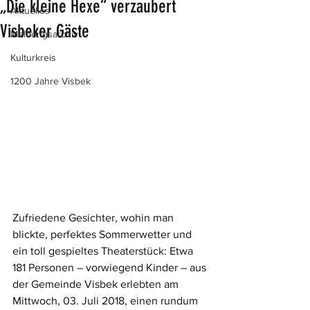
„Die kleine Hexe“ verzaubert
Aktuelles
Visbeker Gäste
Meldungsarchiv
Kulturkreis
1200 Jahre Visbek
Zufriedene Gesichter, wohin man 
blickte, perfektes Sommerwetter und 
ein toll gespieltes Theaterstück: Etwa 
181 Personen – vorwiegend Kinder – aus 
der Gemeinde Visbek erlebten am 
Mittwoch, 03. Juli 2018, einen rundum 