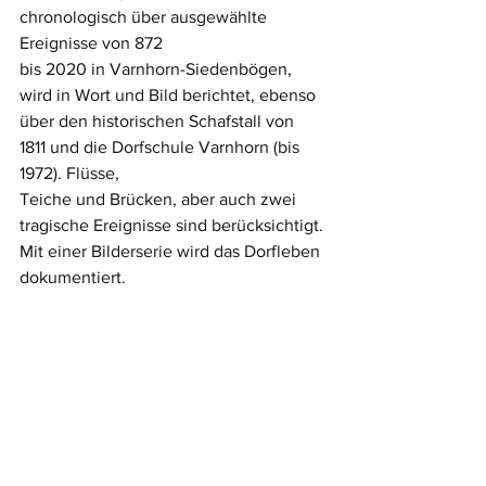
chronologisch über ausgewählte 
Ereignisse von 872
bis 2020 in Varnhorn-Siedenbögen, 
wird in Wort und Bild berichtet, ebenso 
über den historischen Schafstall von 
1811 und die Dorfschule Varnhorn (bis 
1972). Flüsse,
Teiche und Brücken, aber auch zwei 
tragische Ereignisse sind berücksichtigt. 
Mit einer Bilderserie wird das Dorfleben 
dokumentiert.
Die Familien und Häuser werden auf 
den Seiten 97 bis 436 vorgestellt; 
danach ehemalige Hofstellen und 
deren Bewohner/innen. In der 
Dorfchronik werden auch die 
Jubelpaare, Priester und Ordensleute 
gewürdigt. Die Schützenkompanie 