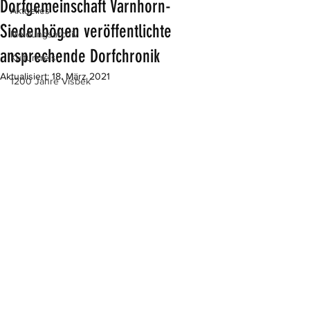
Dorfgemeinschaft Varnhorn-
Aktuelles
Siedenbögen veröffentlichte
Meldungsarchiv
ansprechende Dorfchronik
Kulturkreis
Aktualisiert:
18. März 2021
1200 Jahre Visbek