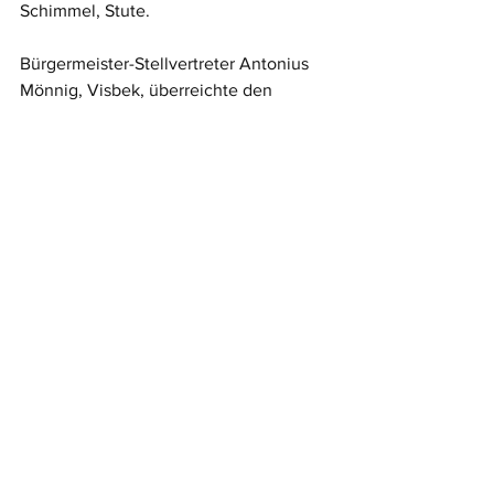
Schimmel, Stute. 
Bürgermeister-Stellvertreter Antonius 
Mönnig, Visbek, überreichte den 
großen Siegerpokal. Die 
Dudelsackspieler Christof Lienisch und 
Christian Schöttle aus Vechta sorgten 
mit ihren Bagpipes für stimmungsvolle 
schottische Hochlandmusik auf dem 
Stäkamp und ernteten viel Applaus. Auf 
dem Freigelände vor dem Schützenhof 
„Altes Amtshaus“ präsentierte der 
Trecker-Oldtimer-Club aus Lüerte eine 
sehenswerte Auswahl seiner Trecker. 
Meldungsarchiv