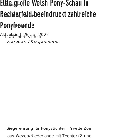
Elfte große Welsh Pony-Schau in
Aktuelles
Rechterfeld beeindruckt zahlreiche
Meldungsarchiv
Ponyfreunde
Kulturkreis
Aktualisiert:
26. Juli 2022
1200 Jahre Visbek
Von Bernd Koopmeiners
Siegerehrung für Ponyzüchterin Yvette Zoet 
aus Wezep/Niederlande mit Tochter (2. und 