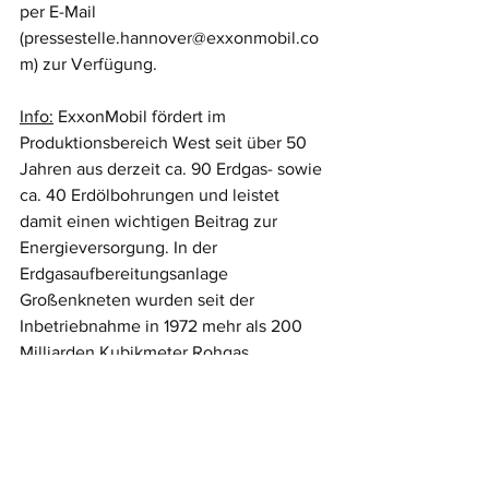
per E-Mail 
(pressestelle.hannover@exxonmobil.co
m) zur Verfügung.
Info:
 ExxonMobil fördert im 
Produktionsbereich West seit über 50 
Jahren aus derzeit ca. 90 Erdgas- sowie 
ca. 40 Erdölbohrungen und leistet 
damit einen wichtigen Beitrag zur 
Energieversorgung. In der 
Erdgasaufbereitungsanlage 
Großenkneten wurden seit der 
Inbetriebnahme in 1972 mehr als 200 
Milliarden Kubikmeter Rohgas 
gereinigt. Mit dieser Menge könnte man 
alle niedersächsischen Haushalte für 
mehr als 40 Jahre mit Energie 
versorgen. Insgesamt sind in 
Südoldenburg rund 250 Mitarbeiter für 