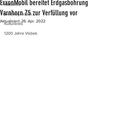
ExxonMobil bereitet Erdgasbohrung
Aktuelles
Varnhorn Z5 zur Verfüllung vor
Meldungsarchiv
Aktualisiert:
26. Apr. 2022
Kulturkreis
1200 Jahre Visbek