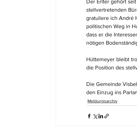
Der Erlter gehört sei
stellvertretenden B
gratuliere ich André
politischen Weg in H
dass er die Interesse
nötigen Bodenständig
Hüttemeyer bleibt tr
die Position des stel
Die Gemeinde Visbek 
den Einzug ins Parlam
Meldungsarchiv