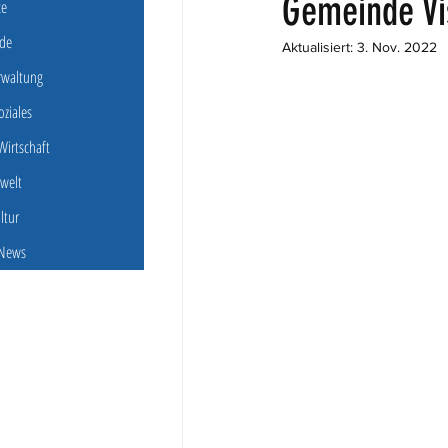
Gemeinde Vi
ce
de
Aktualisiert:
3. Nov. 2022
erwaltung
oziales
irtschaft
welt
ultur
 News