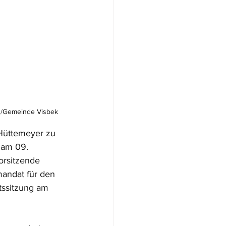
nn/Gemeinde Visbek
 Hüttemeyer zu 
 am 09. 
orsitzende 
andat für den 
tssitzung am 