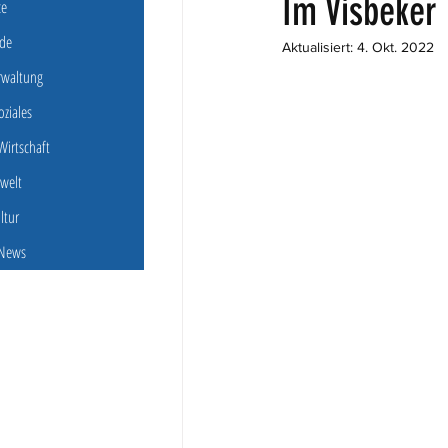
Im Visbeker
ce
de
Aktualisiert:
4. Okt. 2022
erwaltung
oziales
irtschaft
welt
ultur
 News