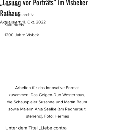
„Lesung vor Porträts“ im Visbeker
Aktuelles
Rathaus
Meldungsarchiv
Aktualisiert:
11. Okt. 2022
Kulturkreis
1200 Jahre Visbek
Arbeiten für das innovative Format 
zusammen: Das Geigen-Duo Westerhaus, 
die Schauspieler Susanne und Martin Baum 
sowie Malerin Anja Seelke (am Rednerpult 
stehend). Foto: Hermes
Unter dem Titel „Liebe contra 