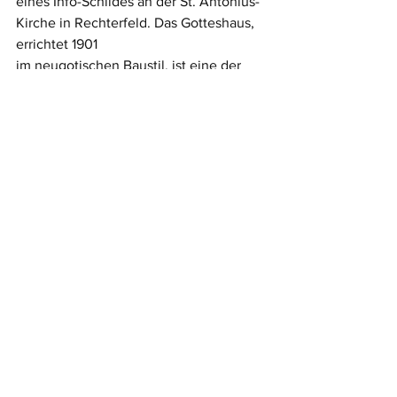
eines Info-Schildes an der St. Antonius-
Kirche in Rechterfeld. Das Gotteshaus, 
errichtet 1901 
im neugotischen Baustil, ist eine der 
schönsten Kirchen im Oldenburger 
Münsterland.-
Meldungsarchiv
Alle ansehen
Aktuelle Beiträge