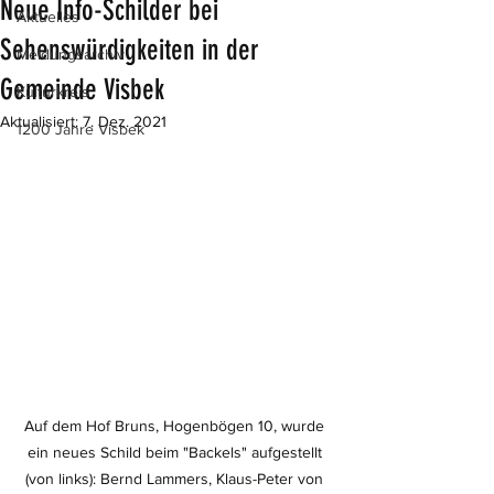
Neue Info-Schilder bei
Aktuelles
Sehenswürdigkeiten in der
Meldungsarchiv
Gemeinde Visbek
Kulturkreis
Aktualisiert:
7. Dez. 2021
1200 Jahre Visbek
Auf dem Hof Bruns, Hogenbögen 10, wurde 
ein neues Schild beim "Backels" aufgestellt 
(von links): Bernd Lammers, Klaus-Peter von 