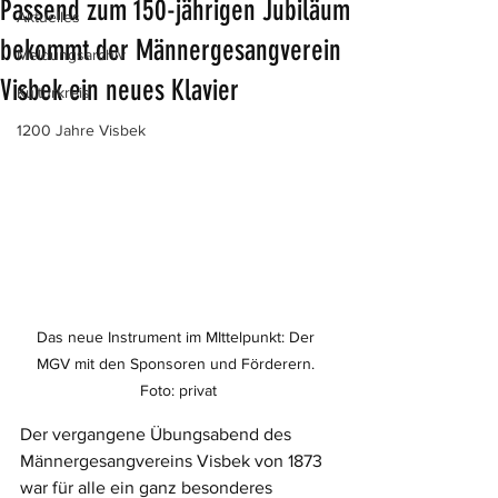
Passend zum 150-jährigen Jubiläum
Aktuelles
bekommt der Männergesangverein
Meldungsarchiv
Visbek ein neues Klavier
Kulturkreis
1200 Jahre Visbek
Das neue Instrument im MIttelpunkt: Der 
MGV mit den Sponsoren und Förderern. 
Foto: privat
Der vergangene Übungsabend des 
Männergesangvereins Visbek von 1873 
war für alle ein ganz besonderes 