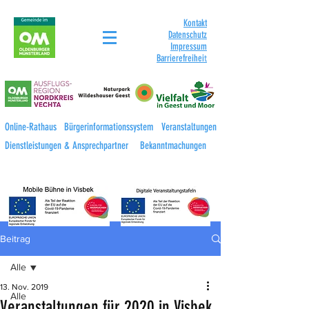
Kontakt
Datenschutz
Impressum
Barrierefreihei
t
Online-Rathaus
Bürgerinformationssystem
Veranstaltungen
Dienstleistungen & Ansprechpartner
Bekanntmachungen
Beitrag
Alle
13. Nov. 2019
Alle
Veranstaltungen für 2020 in Visbek