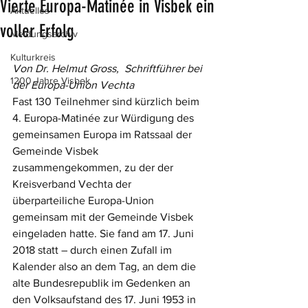
Vierte Europa-Matinée in Visbek ein
Aktuelles
voller Erfolg
Meldungsarchiv
Kulturkreis
Von Dr. Helmut Gross,  Schriftführer bei 
1200 Jahre Visbek
der Europa-Union Vechta 
Fast 130 Teilnehmer sind kürzlich beim 
4. Europa-Matinée zur Würdigung des 
gemeinsamen Europa im Ratssaal der 
Gemeinde Visbek 
zusammengekommen, zu der der 
Kreisverband Vechta der 
überparteiliche Europa-Union 
gemeinsam mit der Gemeinde Visbek 
eingeladen hatte. Sie fand am 17. Juni 
2018 statt – durch einen Zufall im 
Kalender also an dem Tag, an dem die 
alte Bundesrepublik im Gedenken an 
den Volksaufstand des 17. Juni 1953 in 