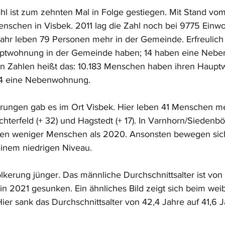
l ist zum zehnten Mal in Folge gestiegen. Mit Stand vo
nschen in Visbek. 2011 lag die Zahl noch bei 9775 Einwo
r leben 79 Personen mehr in der Gemeinde. Erfreulich i
uptwohnung in der Gemeinde haben; 14 haben eine Neb
n Zahlen heißt das: 10.183 Menschen haben ihren Hauptw
4 eine Nebenwohnung. 
rungen gab es im Ort Visbek. Hier leben 41 Menschen me
chterfeld (+ 32) und Hagstedt (+ 17). In Varnhorn/Siedenbög
ben weniger Menschen als 2020. Ansonsten bewegen sich
inem niedrigen Niveau. 
kerung jünger. Das männliche Durchschnittsalter ist von 
in 2021 gesunken. Ein ähnliches Bild zeigt sich beim weib
ier sank das Durchschnittsalter von 42,4 Jahre auf 41,6 J