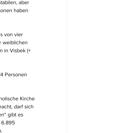
abilen, aber 
rsonen haben 
s von vier 
r weiblichen 
 in Visbek (+ 
74 Personen 
holische Kirche 
cht, darf sich 
n“ gibt es 
 6.895 
. 