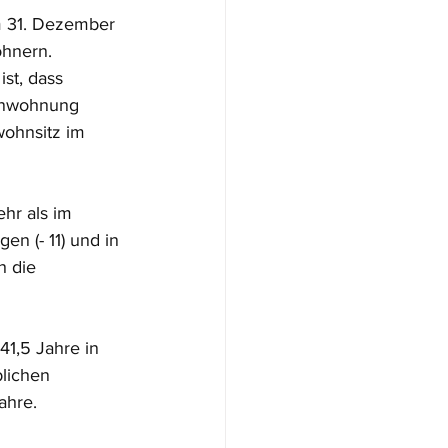
m 31. Dezember 
hnern. 
st, dass 
enwohnung 
ohnsitz im 
hr als im 
en (- 11) und in 
 die 
41,5 Jahre in 
lichen 
ahre. 