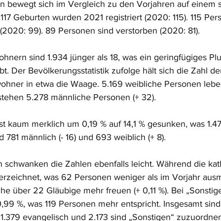
n bewegt sich im Vergleich zu den Vorjahren auf einem st
17 Geburten wurden 2021 registriert (2020: 115). 115 Pe
(2020: 99). 89 Personen sind verstorben (2020: 81). 
hnern sind 1.934 jünger als 18, was ein geringfügiges Plu
. Der Bevölkerungsstatistik zufolge hält sich die Zahl de
hner in etwa die Waage. 5.169 weibliche Personen leben
tehen 5.278 männliche Personen (+ 32). 
ist kaum merklich um 0,19 % auf 14,1 % gesunken, was 1.4
d 781 männlich (- 16) und 693 weiblich (+ 8). 
 schwanken die Zahlen ebenfalls leicht. Während die kat
verzeichnet, was 62 Personen weniger als im Vorjahr ausma
he über 22 Gläubige mehr freuen (+ 0,11 %). Bei „Sonstige
99 %, was 119 Personen mehr entspricht. Insgesamt sind
 1.379 evangelisch und 2.173 sind „Sonstigen“ zuzuordnen