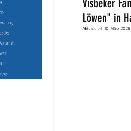
Visbeker Fam
ce
de
Löwen" in 
erwaltung
Aktualisiert:
10. März 2025
oziales
irtschaft
welt
ultur
 News