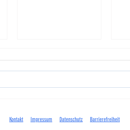
Kultur
Open Air in Visbek - Straßensperrung im
Ortskern
Kontakt
Impressum
Datenschutz
Barrierefreiheit