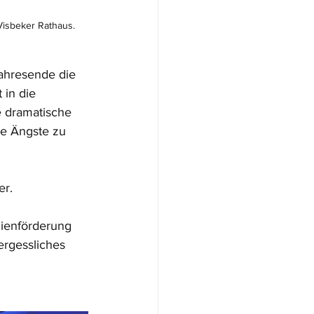
isbeker Rathaus. 
ahresende die 
in die 
e dramatische 
e Ängste zu 
er.
ienförderung 
ergessliches 