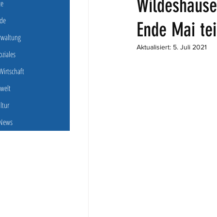
Wildeshauser
ce
de
Ende Mai tei
erwaltung
Aktualisiert:
5. Juli 2021
oziales
irtschaft
welt
ultur
 News