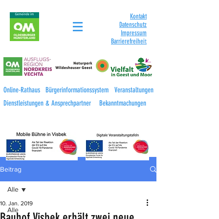
Kontakt
Datenschutz
Impressum
Barrierefreihei
t
Online-Rathaus
Bürgerinformationssystem
Veranstaltungen
Dienstleistungen & Ansprechpartner
Bekanntmachungen
Beitrag
Alle
10. Jan. 2019
Alle
Bauhof Visbek erhält zwei neue