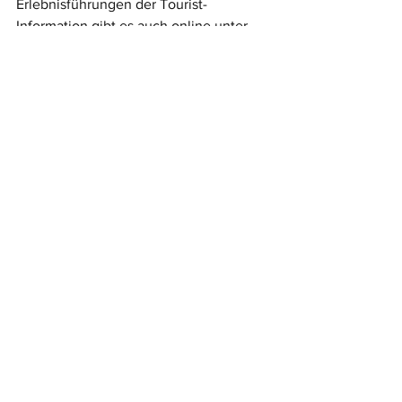
Erlebnisführungen der Tourist-
Information gibt es auch online unter 
oder bei 
Facebook
.
Meldungsarchiv
Alle ansehen
Aktuelle Beiträge