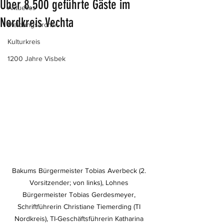
Über 8.500 geführte Gäste im
Aktuelles
Nordkreis Vechta
Meldungsarchiv
Kulturkreis
1200 Jahre Visbek
Bakums Bürgermeister Tobias Averbeck (2. 
Vorsitzender; von links), Lohnes 
Bürgermeister Tobias Gerdesmeyer, 
Schriftführerin Christiane Tiemerding (TI 
Nordkreis), TI-Geschäftsführerin Katharina 