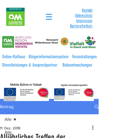
Kontakt
Datenschutz
Impressum
Barrierefreihei
t
Online-Rathaus
Bürgerinformationssystem
Veranstaltungen
Dienstleistungen & Ansprechpartner
Bekanntmachungen
Beitrag
Alle
11. Dez. 2018
Alle
Alljährliches Treffen der