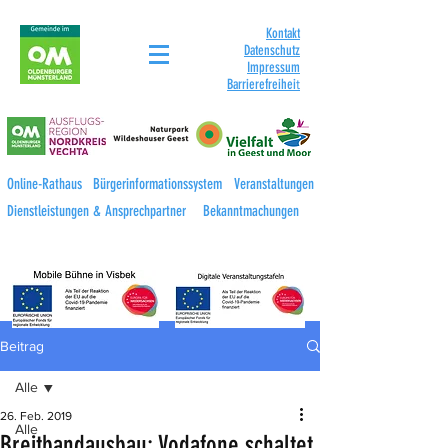
Kontakt
Datenschutz
Impressum
Barrierefreihei
t
Online-Rathaus
Bürgerinformationssystem
Veranstaltungen
Dienstleistungen & Ansprechpartner
Bekanntmachungen
Beitrag
Alle
26. Feb. 2019
Alle
Breitbandausbau: Vodafone schaltet