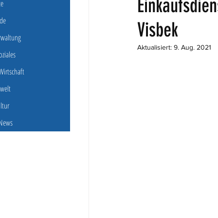
Einkaufsdie
ce
de
Visbek
erwaltung
Aktualisiert:
9. Aug. 2021
oziales
irtschaft
welt
ultur
 News