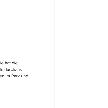
e hat die 
ls durchaus 
men im Park und 
.