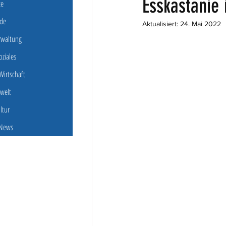
Esskastanie 
ce
de
Aktualisiert:
24. Mai 2022
erwaltung
oziales
irtschaft
welt
ultur
 News