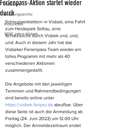
Ferienpass-Aktion startet wieder
Aktuelles
durch
Meldungsarchiv
Schnupperklettern in Visbek, eine Fahrt 
Kulturkreis
zum Heidepark Soltau, eine 
1200 Jahre Visbek
Schatzsuche durch Visbek und, und, 
und: Auch in diesem Jahr hat das 
Visbeker Ferienpass-Team wieder ein 
tolles Programm mit mehr als 40 
verschiedenen Aktionen 
zusammengestellt. 
Die Angebote mit den jeweiligen 
Terminen und Rahmendbedingungen 
sind bereits online unter 
https://visbek.feripro.de
 abrufbar. Über 
diese Seite ist auch die Anmeldung ab 
Freitag (24. Juni 2022) um 12.00 Uhr 
möglich. Der Anmeldezeitraum endet 