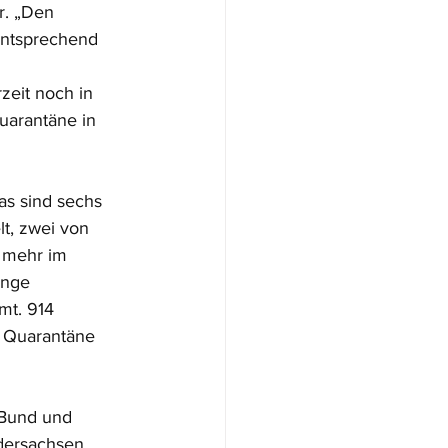
. „Den 
ntsprechend 
 
eit noch in 
arantäne in 
as sind sechs 
t, zwei von 
6 mehr im 
enge 
mt. 914 
 Quarantäne 
 Bund und 
edersachsen 