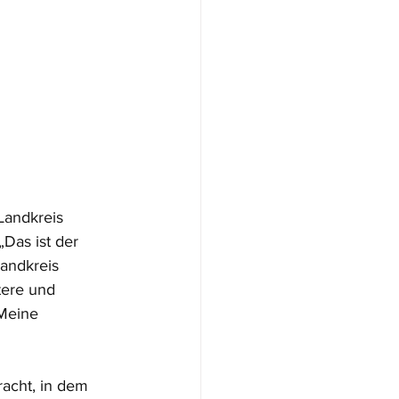
Landkreis 
Das ist der 
andkreis 
tere und 
Meine 
acht, in dem 