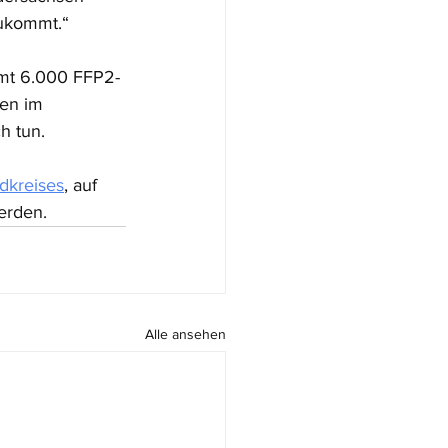
zukommt.“
mt 6.000 FFP2-
en im 
h tun.
dkreises
, auf 
erden.
Alle ansehen