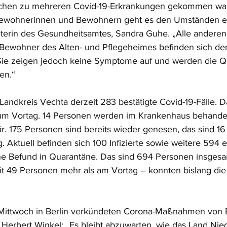
ochen zu mehreren Covid-19-Erkrankungen gekommen war
 Bewohnerinnen und Bewohnern geht es den Umständen e
Leiterin des Gesundheitsamtes, Sandra Guhe. „Alle anderen
ewohner des Alten- und Pflegeheimes befinden sich derz
ie zeigen jedoch keine Symptome auf und werden die Qu
en.“
Landkreis Vechta derzeit 283 bestätigte Covid-19-Fälle. D
um Vortag. 14 Personen werden im Krankenhaus behandel
är. 175 Personen sind bereits wieder genesen, das sind 1
. Aktuell befinden sich 100 Infizierte sowie weitere 594 
e Befund in Quarantäne. Das sind 694 Personen insgesa
t 49 Personen mehr als am Vortag – konnten bislang die
 Mittwoch in Berlin verkündeten Corona-Maßnahmen von
 Herbert Winkel: „Es bleibt abzuwarten, wie das Land Ni