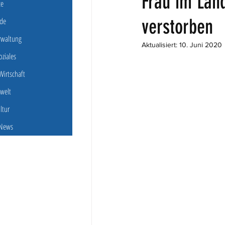
Frau im Lan
ce
verstorben
de
erwaltung
Aktualisiert:
10. Juni 2020
oziales
irtschaft
welt
ultur
 News