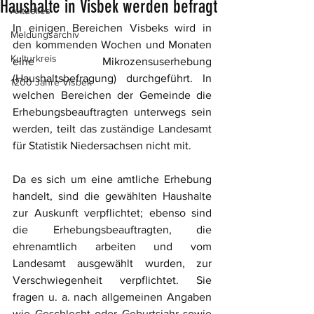
Haushalte in Visbek werden befragt
Aktuelles
In einigen Bereichen Visbeks wird in 
Meldungsarchiv
den kommenden Wochen und Monaten 
Kulturkreis
eine Mikrozensuserhebung 
(Haushaltsbefragung) durchgeführt. In 
1200 Jahre Visbek
welchen Bereichen der Gemeinde die 
Erhebungsbeauftragten unterwegs sein 
werden, teilt das zuständige Landesamt 
für Statistik Niedersachsen nicht mit.
Da es sich um eine amtliche Erhebung 
handelt, sind die gewählten Haushalte 
zur Auskunft verpflichtet; ebenso sind 
die Erhebungsbeauftragten, die 
ehrenamtlich arbeiten und vom 
Landesamt ausgewählt wurden, zur 
Verschwiegenheit verpflichtet. Sie 
fragen u. a. nach allgemeinen Angaben 
wie Geschlecht oder Geburtsjahr sowie 