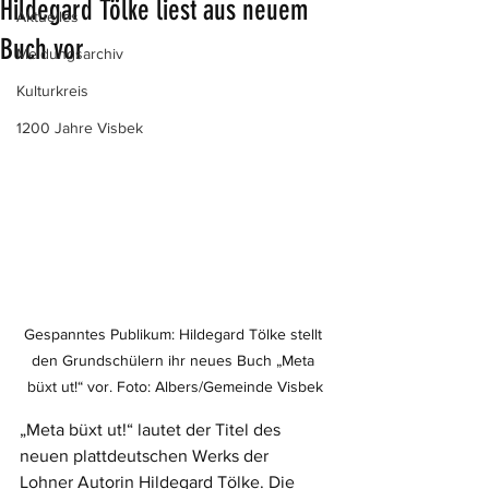
Hildegard Tölke liest aus neuem
Aktuelles
Buch vor
Meldungsarchiv
Kulturkreis
1200 Jahre Visbek
Gespanntes Publikum: Hildegard Tölke stellt 
den Grundschülern ihr neues Buch „Meta 
büxt ut!“ vor. Foto: Albers/Gemeinde Visbek
„Meta büxt ut!“ lautet der Titel des 
neuen plattdeutschen Werks der 
Lohner Autorin Hildegard Tölke. Die 