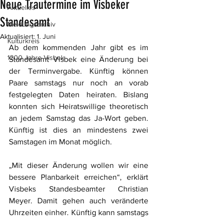
Neue Trautermine im Visbeker
Aktuelles
Standesamt
Meldungsarchiv
Aktualisiert:
1. Juni
Kulturkreis
Ab dem kommenden Jahr gibt es im 
1200 Jahre Visbek
Standesamt Visbek eine Änderung bei 
der Terminvergabe. Künftig können 
Paare samstags nur noch an vorab 
festgelegten Daten heiraten. Bislang 
konnten sich Heiratswillige theoretisch 
an jedem Samstag das Ja-Wort geben. 
Künftig ist dies an mindestens zwei 
Samstagen im Monat möglich.
„Mit dieser Änderung wollen wir eine 
bessere Planbarkeit erreichen“, erklärt 
Visbeks Standesbeamter Christian 
Meyer. Damit gehen auch veränderte 
Uhrzeiten einher. Künftig kann samstags 