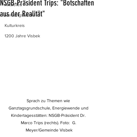
NSGB-Präsident Trips: "Botschaften
Aktuelles
aus der Realität"
Meldungsarchiv
Kulturkreis
1200 Jahre Visbek
Sprach zu Themen wie 
Ganztagsgrundschule, Energiewende und 
Kindertagesstätten: NSGB-Präsident Dr. 
Marco Trips (rechts). Foto:  G. 
Meyer/Gemeinde Visbek