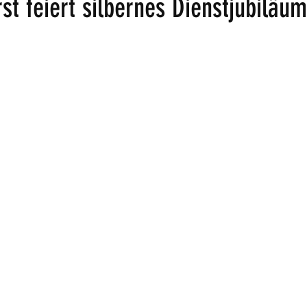
st feiert silbernes Dienstjubiläum