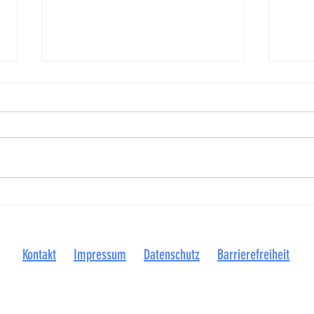
NSGB und Kommunen machen auf
Betrie
prekäre Finanzlage aufmerksam
Visbek
Plattd
Kontakt
Impressum
Datenschutz
Barrierefreiheit