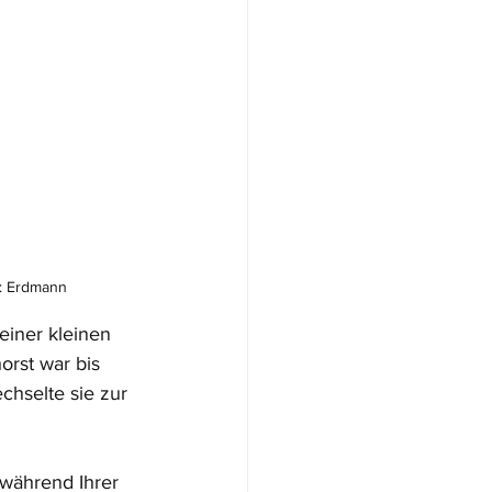
o: Erdmann
einer kleinen 
rst war bis 
hselte sie zur 
 während Ihrer 