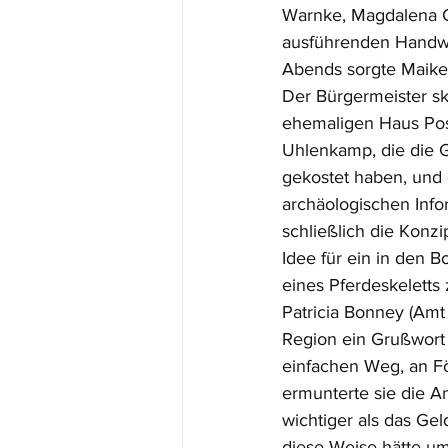
Warnke, Magdalena G
ausführenden Handwe
Abends sorgte Maike 
Der Bürgermeister sk
ehemaligen Haus Pos
Uhlenkamp, die die 
gekostet haben, und 
archäologischen Info
schließlich die Konz
Idee für ein in den 
eines Pferdeskelett
Patricia Bonney (Amt
Region ein Grußwort
einfachen Weg, an Fö
ermunterte sie die 
wichtiger als das Gel
diese Weise hätte um