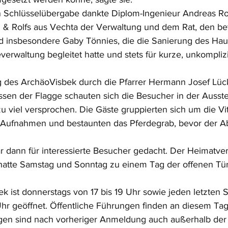
n Schlüsselübergabe dankte Diplom-Ingenieur Andreas Ro
ng & Rolfs aus Vechta der Verwaltung und dem Rat, den bet
 insbesondere Gaby Tönnies, die die Sanierung des Haus
erwaltung begleitet hatte und stets für kurze, unkompli
 des ArchäoVisbek durch die Pfarrer Hermann Josef Lück
en der Flagge schauten sich die Besucher in der Ausste
u viel versprochen. Die Gäste gruppierten sich um die Vit
-Aufnahmen und bestaunten das Pferdegrab, bevor der A
ann für interessierte Besucher gedacht. Der Heimatvere
 hatte Samstag und Sonntag zu einem Tag der offenen Tü
k ist donnerstags von 17 bis 19 Uhr sowie jeden letzten 
Uhr geöffnet. Öffentliche Führungen finden an diesem Ta
ngen sind nach vorheriger Anmeldung auch außerhalb der