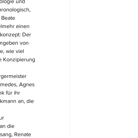
ologie und 
hronologisch, 
b Beate 
elmehr einen 
skonzept: Der 
umgeben von 
, wie viel 
ie Konzipierung 
germeister 
chmedes, Agnes 
 für ihr 
kmann an, die 
ur 
an die 
sang, Renate 