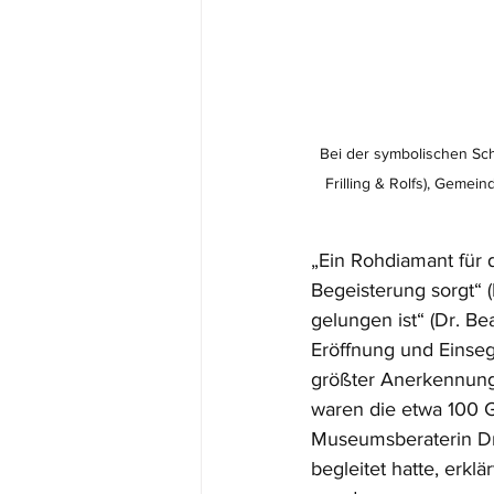
Bei der symbolischen Sch
Frilling & Rolfs), Gemei
„Ein Rohdiamant für 
Begeisterung sorgt“ 
gelungen ist“ (Dr. B
Eröffnung und Einse
größter Anerkennung
waren die etwa 100 G
Museumsberaterin Dr.
begleitet hatte, erk