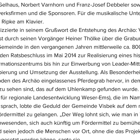
elhaus, Norbert Varnhorn und Franz-Josef Debbeler sowi
rksfirmen und die Sponsoren. Für die musikalische Unt
Ripke am Klavier.
izzierte in seinem Grußwort die Entstehung des Archäo:
t durch seinen Vorgänger Heiner Thölke über die Grabu
Gemeinde in den vergangenen Jahren mittlerweile ca. 80
den Ratsbeschluss im Mai 2014 zur Realisierung eines his
rmationszentrums bis hin zur Einwerbung von Leader-Mitt
ipierung und Umsetzung der Ausstellung. Als Besonderheit
Boden des Archäo eingelassenes Pferdegrab hervor, in d
s zu sehen sind, das auf dem Uhlenkamp gefunden wurde.
 für regionale Landesentwicklung Weser-Ems), die im Na
 sprach, lobte die Geduld der Gemeinde Visbek auf dem 
rdermittel zu gelangen. „Der Weg lohnt sich, wie man in V
Anwesenden, sich auch künftig um Fördermittel zu bemüh
d seien jedoch die Menschen vor Ort, ohne die das Projekt
gesetzt werden könne, sagte sie. 