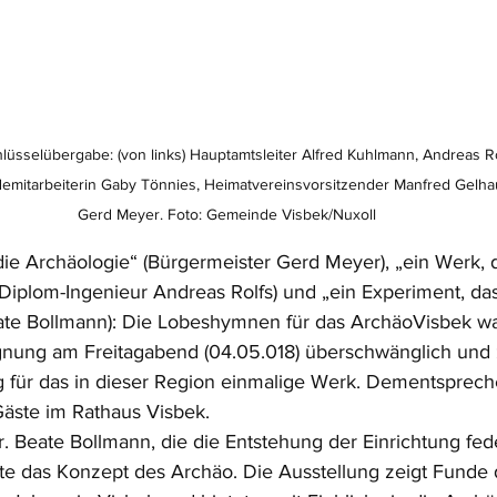
lüsselübergabe: (von links) Hauptamtsleiter Alfred Kuhlmann, Andreas Ro
ndemitarbeiterin Gaby Tönnies, Heimatvereinsvorsitzender Manfred Gelha
Gerd Meyer. Foto: Gemeinde Visbek/Nuxoll
die Archäologie“ (Bürgermeister Gerd Meyer), „ein Werk, d
(Diplom-Ingenieur Andreas Rolfs) und „ein Experiment, da
eate Bollmann): Die Lobeshymnen für das ArchäoVisbek wa
gnung am Freitagabend (04.05.018) überschwänglich und
 für das in dieser Region einmalige Werk. Dementsprech
äste im Rathaus Visbek. 
 Beate Bollmann, die die Entstehung der Einrichtung fed
lärte das Konzept des Archäo. Die Ausstellung zeigt Fund