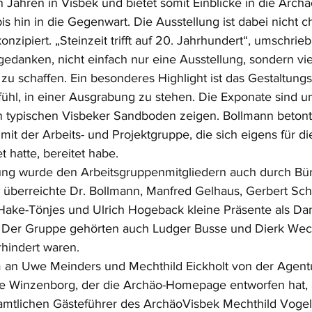
Jahren in Visbek und bietet somit Einblicke in die Archä
s hin in die Gegenwart. Die Ausstellung ist dabei nicht c
nzipiert. „Steinzeit trifft auf 20. Jahrhundert“, umschrie
danken, nicht einfach nur eine Ausstellung, sondern vi
 zu schaffen. Ein besonderes Highlight ist das Gestaltung
ühl, in einer Ausgrabung zu stehen. Die Exponate sind 
n typischen Visbeker Sandboden zeigen. Bollmann betonte
 mit der Arbeits- und Projektgruppe, die sich eigens für d
 hatte, bereitet habe. 
g wurde den Arbeitsgruppenmitgliedern auch durch Bür
r überreichte Dr. Bollmann, Manfred Gelhaus, Gerbert S
 Hake-Tönjes und Ulrich Hogeback kleine Präsente als Dank
Der Gruppe gehörten auch Ludger Busse und Dierk Wec
hindert waren. 
 an Uwe Meinders und Mechthild Eickholt von der Agent
e Winzenborg, der die Archäo-Homepage entworfen hat, 
amtlichen Gästeführer des ArchäoVisbek Mechthild Vogel