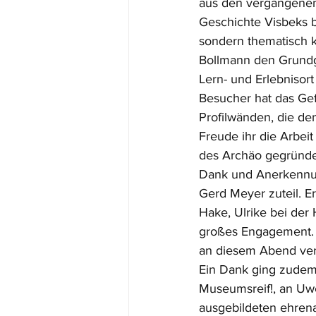
aus den vergangenen 
Geschichte Visbeks bi
sondern thematisch ko
Bollmann den Grundge
Lern- und Erlebnisort
Besucher hat das Gef
Profilwänden, die de
Freude ihr die Arbeit
des Archäo gegründet
Dank und Anerkennun
Gerd Meyer zuteil. E
Hake, Ulrike bei der
großes Engagement. 
an diesem Abend ver
Ein Dank ging zudem
Museumsreif!, an Uw
ausgebildeten ehren