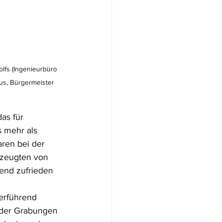
lfs (Ingenieurbüro 
us, Bürgermeister 
as für 
s mehr als 
ren bei der 
 zeugten von 
end zufrieden 
erführend 
e der Grabungen 