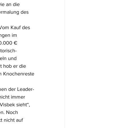
e an die 
ermalung des 
 Vom Kauf des 
ngen im 
0.000 € 
torisch-
eln und 
 hob er die 
em Knochenreste 
 
men der Leader-
nicht immer 
isbek sieht“, 
en. Noch 
 nicht auf 