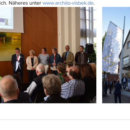
ch. Näheres unter 
www.archäo-visbek.de
.