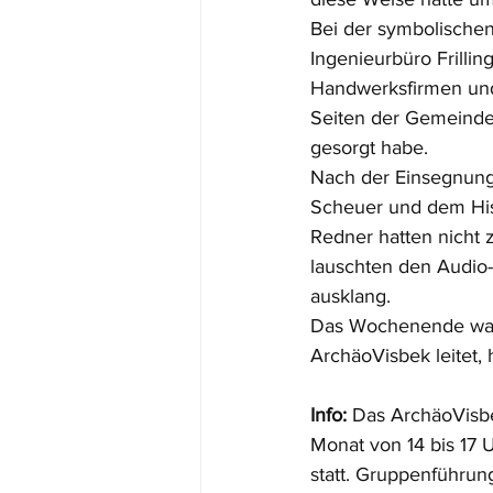
Bei der symbolische
Ingenieurbüro Frilli
Handwerksfirmen und
Seiten der Gemeindev
gesorgt habe. 
Nach der Einsegnung
Scheuer und dem Hiss
Redner hatten nicht z
lauschten den Audio
ausklang. 
Das Wochenende war d
ArchäoVisbek leitet,
Info:
 Das ArchäoVisbe
Monat von 14 bis 17 
statt. Gruppenführu