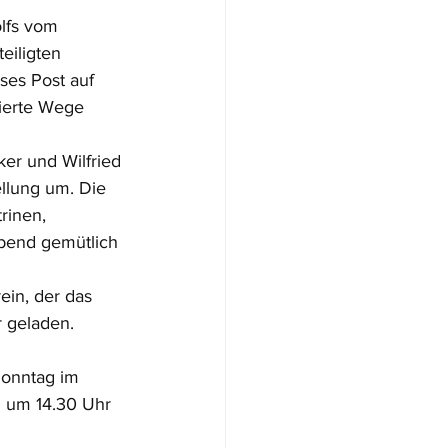
lfs vom 
eiligten 
es Post auf 
zierte Wege 
er und Wilfried 
llung um. Die 
rinen, 
bend gemütlich 
in, der das 
r geladen.
Sonntag im 
g um 14.30 Uhr 
 