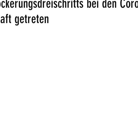
ockerungsdreischritts bei den Cor
aft getreten