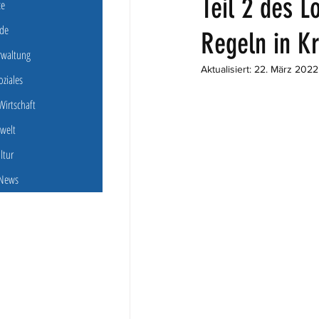
Teil 2 des L
ce
de
Regeln in Kr
erwaltung
Aktualisiert:
22. März 2022
oziales
irtschaft
welt
ultur
 News