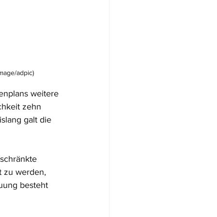
mage/adpic)
enplans weitere 
chkeit zehn 
lang galt die 
eschränkte 
t zu werden, 
euung besteht 