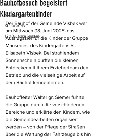
Bauhofbesuch begeistert
Aktuelles
Kindergartenkinder
Meldungsarchiv
Der Bauhof der Gemeinde Visbek war 
Kulturkreis
am Mittwoch (18. Juni 2025) das 
1200 Jahre Visbek
Ausflugsziel für die Kinder der Gruppe 
Mäusenest des Kindergartens St. 
Elisabeth Visbek. Bei strahlendem 
Sonnenschein durften die kleinen 
Entdecker mit ihrem Erzieherteam den 
Betrieb und die vielseitige Arbeit auf 
dem Bauhof kennenlernen.
Bauhofleiter Walter gr. Siemer führte 
die Gruppe durch die verschiedenen 
Bereiche und erklärte den Kindern, wie 
die Gemeindearbeiten organisiert 
werden – von der Pflege der Straßen 
über die Wartung der Fahrzeuge bis hin 