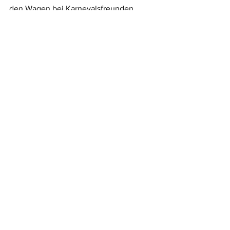
den Wagen bei Karnevalsfreunden 
besichtigen“, so Bischof. 
Meldungsarchiv
Alle ansehen
Aktuelle Beiträge