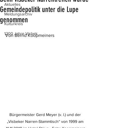
Aktuelles
Gemeindepolitik unter die Lupe
Meldungsarchiv
genommen
Kulturkreis
1200 Jahre Visbek
Von Bernd Koopmeiners
Bürgermeister Gerd Meyer (v. l.) und der 
„Visbeker Narren-Stammtisch“ von 1999 am 