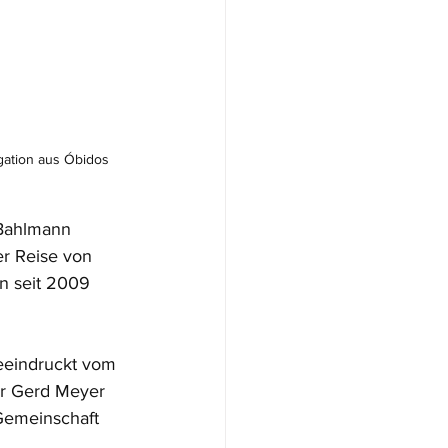
gation aus Óbidos 
 Bahlmann 
er Reise von 
n seit 2009 
eeindruckt vom 
er Gerd Meyer 
 Gemeinschaft 