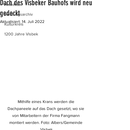
Dach des Visbeker Bauhofs wird neu
Aktuelles
gedeckt
Meldungsarchiv
Aktualisiert:
14. Juli 2022
Kulturkreis
1200 Jahre Visbek
Mithilfe eines Krans werden die 
Dachpaneele auf das Dach gesetzt, wo sie 
von Mitarbeitern der Firma Fangmann 
montiert werden. Foto: Albers/Gemeinde 
Visbek