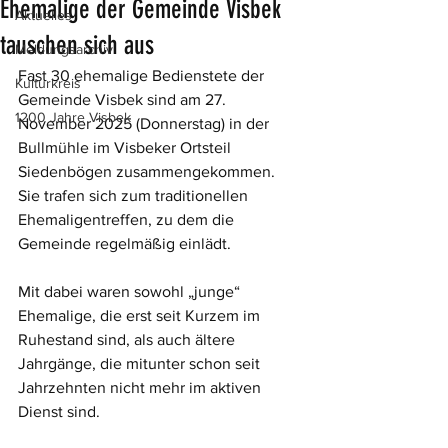
Ehemalige der Gemeinde Visbek
Aktuelles
tauschen sich aus
Meldungsarchiv
Fast 30 ehemalige Bedienstete der 
Kulturkreis
Gemeinde Visbek sind am 27. 
1200 Jahre Visbek
November 2025 (Donnerstag) in der 
Bullmühle im Visbeker Ortsteil 
Siedenbögen zusammengekommen. 
Sie trafen sich zum traditionellen 
Ehemaligentreffen, zu dem die 
Gemeinde regelmäßig einlädt.
Mit dabei waren sowohl „junge“ 
Ehemalige, die erst seit Kurzem im 
Ruhestand sind, als auch ältere 
Jahrgänge, die mitunter schon seit 
Jahrzehnten nicht mehr im aktiven 
Dienst sind.