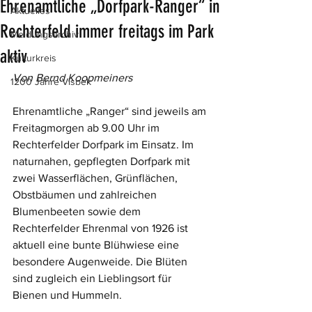
Ehrenamtliche „Dorfpark-Ranger“ in
Aktuelles
Rechterfeld immer freitags im Park
Meldungsarchiv
aktiv
Kulturkreis
Von Bernd Koopmeiners
1200 Jahre Visbek
Ehrenamtliche „Ranger“ sind jeweils am 
Freitagmorgen ab 9.00 Uhr im 
Rechterfelder Dorfpark im Einsatz. Im 
naturnahen, gepflegten Dorfpark mit 
zwei Wasserflächen, Grünflächen, 
Obstbäumen und zahlreichen 
Blumenbeeten sowie dem 
Rechterfelder Ehrenmal von 1926 ist 
aktuell eine bunte Blühwiese eine 
besondere Augenweide. Die Blüten 
sind zugleich ein Lieblingsort für 
Bienen und Hummeln.