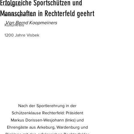
Erfolgreiche Sportschützen und
Aktuelles
Mannschaften in Rechterfeld geehrt
Meldungsarchiv
Von Bernd Koopmeiners
Kulturkreis
1200 Jahre Visbek
Nach der Sportlerehrung in der 
Schützenklause Rechterfeld: Präsident 
Markus Dorissen-Wesjohann (links) und 
Ehrengäste aus Arkeburg, Wardenburg und 