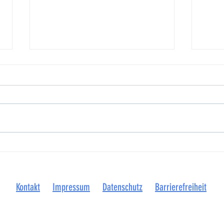
NSGB und Kommunen machen auf
Betrie
prekäre Finanzlage aufmerksam
Visbek
Plattd
Kontakt
Impressum
Datenschutz
Barrierefreiheit