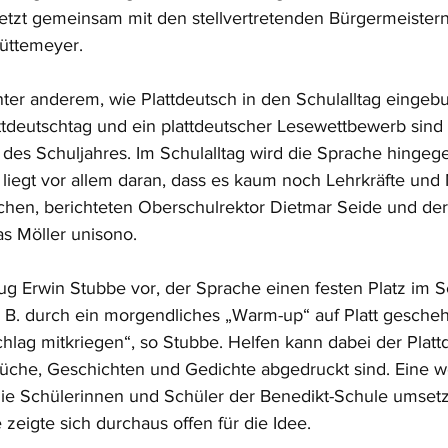
jetzt gemeinsam mit den stellvertretenden Bürgermeister
üttemeyer. 
nter anderem, wie Plattdeutsch in den Schulalltag eingeb
ttdeutschtag und ein plattdeutscher Lesewettbewerb sind 
l des Schuljahres. Im Schulalltag wird die Sprache hingeg
 liegt vor allem daran, dass es kaum noch Lehrkräfte und M
chen, berichteten Oberschulrektor Dietmar Seide und der 
s Möller unisono.
ug Erwin Stubbe vor, der Sprache einen festen Platz im Sc
 B. durch ein morgendliches „Warm-up“ auf Platt gescheh
lag mitkriegen“, so Stubbe. Helfen kann dabei der Platt
üche, Geschichten und Gedichte abgedruckt sind. Eine wei
 die Schülerinnen und Schüler der Benedikt-Schule umset
zeigte sich durchaus offen für die Idee. 