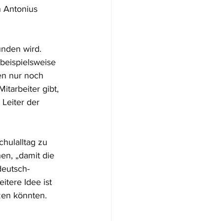
n Antonius 
unden wird. 
beispielsweise 
en nur noch 
itarbeiter gibt, 
Leiter der 
hulalltag zu 
en, „damit die 
deutsch-
tere Idee ist 
zen könnten. 