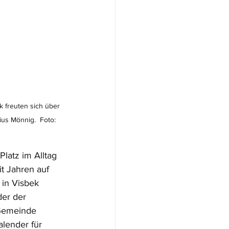
k freuten sich über 
us Mönnig.  Foto: 
Platz im Alltag 
t Jahren auf 
in Visbek 
der der 
 Gemeinde 
alender für 