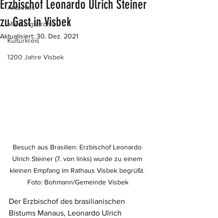
Erzbischof Leonardo Ulrich Steiner
Aktuelles
zu Gast in Visbek
Meldungsarchiv
Aktualisiert:
30. Dez. 2021
Kulturkreis
1200 Jahre Visbek
Besuch aus Brasilien: Erzbischof Leonardo 
Ulrich Steiner (7. von links) wurde zu einem 
kleinen Empfang im Rathaus Visbek begrüßt. 
Foto: Bohmann/Gemeinde Visbek
Der Erzbischof des brasilianischen 
Bistums Manaus, Leonardo Ulrich 