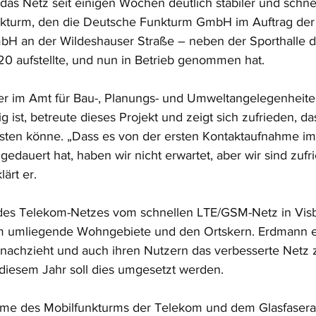
as Netz seit einigen Wochen deutlich stabiler und schnel
funkturm, den die Deutsche Funkturm GmbH im Auftrag de
H an der Wildeshauser Straße – neben der Sporthalle d
20 aufstellte, und nun in Betrieb genommen hat. 
er im Amt für Bau-, Planungs- und Umweltangelegenheite
 ist, betreute dieses Projekt und zeigt sich zufrieden, d
eisten könne. „Dass es von der ersten Kontaktaufnahme 
gedauert hat, haben wir nicht erwartet, aber wir sind zufr
lärt er.
es Telekom-Netzes vom schnellen LTE/GSM-Netz in Visbek
em umliegende Wohngebiete und den Ortskern. Erdmann e
achzieht und auch ihren Nutzern das verbesserte Netz 
n diesem Jahr soll dies umgesetzt werden.
ahme des Mobilfunkturms der Telekom und dem Glasfasera