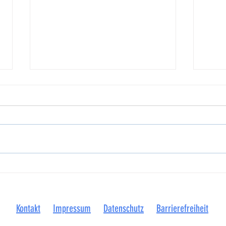
NSGB und Kommunen machen auf
Betrie
prekäre Finanzlage aufmerksam
Visbek
Plattd
Kontakt
Impressum
Datenschutz
Barrierefreiheit