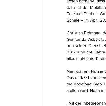
schon bemerkt, dass d
dafür ist der Mobil
Telekom Technik Gmb
Schule – im April 20
Christian Erdmann, d
Gemeinde Visbek tätig
nun seinen Dienst l
2017 rund drei Jahre 
alles funktioniert“, erk
Nun können Nutzer d
Das umfasst vor all
die Vodafone GmbH n
stellen wird. Noch i
„Mit der Inbetriebn