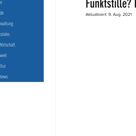
Funktstille?
ce
de
Aktualisiert:
9. Aug. 2021
erwaltung
oziales
irtschaft
welt
ultur
 News