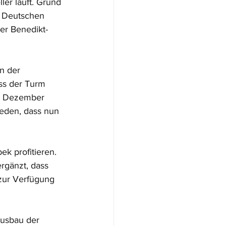
ler läuft. Grund 
r Deutschen 
er Benedikt-
n der 
ass der Turm 
im Dezember 
ieden, dass nun 
 profitieren. 
rgänzt, dass 
zur Verfügung 
usbau der 