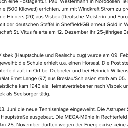
uch eine Postagentur. Paul Westermann in Norddöllen lie
 (500 Kilowatt) errichten, um mit Windkraft Strom zu pr
 Hinners (20) aus Visbek (Deutsche Meisterin und Europ
 mit der deutschen Staffel in Sheffield/GB erneut Gold in W
haft St. Vitus feierte am 12. Dezember ihr 25-jähriges B
:
isbek (Hauptschule und Realschulzug) wurde am 09. Febr
weiht; die Schule erhielt u.a. einen Hörsaal. Die Post ste
terfeld auf: im Ort bei Debbeler und bei Heinrich Wilkens
älat Ernst Lange (97) aus Breslau/Schlesien starb am 05.
r Geistliche kam 1946 als Heimatvertriebener nach Visbek u
k als Seelsorger tätig. 
3. Juni die neue Tennisanlage eingeweiht. Die Astruper 
 Hauptstraße ausgebaut. Die MEGA-Mühle in Rechterfeld 
m 25. November durften wegen der Energiekrise keine A