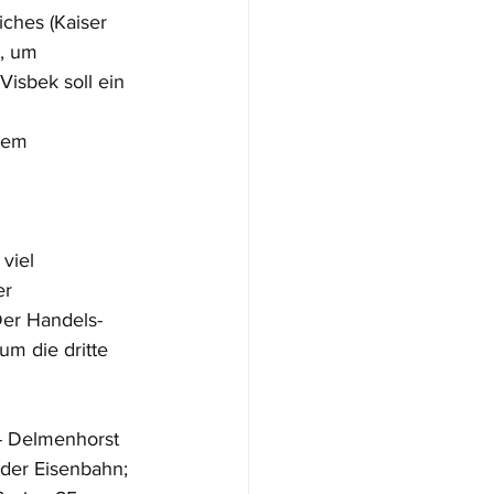
ches (Kaiser 
, um 
isbek soll ein 
dem 
viel 
r 
Der Handels- 
m die dritte 
- Delmenhorst 
 der Eisenbahn; 