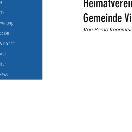
Heimatverei
ce
de
Gemeinde Vi
erwaltung
Von Bernd Koopmein
oziales
irtschaft
welt
ultur
 News