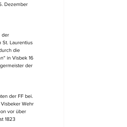
05. Dezember 
 der 
 St. Laurentius 
durch die 
“ in Visbek 16 
germeister der 
ten der FF bei. 
 Visbeker Wehr 
hon vor über 
t 1823 