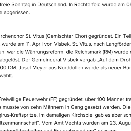
ofreie Sonntag in Deutschland. In Rechterfeld wurde am 
 abgerissen.
rchenchor St. Vitus (Gemischter Chor) gegründet. Ein Teil
wurde am 11. April von Visbek, St. Vitus, nach Langförden
uni war die Währungsreform: die Reichsmark (RM) wurde 
abgelöst. Der Gemeinderat Visbek vergab „Auf dem Drohn
000 DM. Josef Meyer aus Norddöllen wurde als neuer Bür
wählt.
reiwillige Feuerwehr (FF) gegründet; über 100 Männer tra
e musste von zehn Männern in Gang gesetzt werden. Die
irus-Kraftspritze. Im damaligen Kirchspiel gab es aber sc
ritzenmannschaft“. Vom Amt Vechta wurden am 23. Augus
Brandgeräthschaften und Feuerabwendung“ erlassen. 