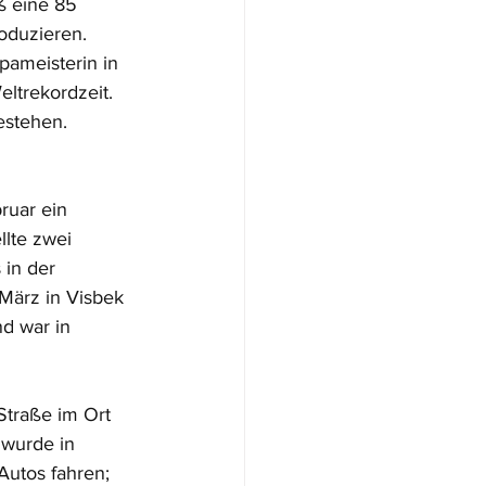
ß eine 85 
oduzieren. 
ameisterin in 
eltrekordzeit. 
estehen.
uar ein 
llte zwei 
 in der 
 März in Visbek 
nd war in 
Straße im Ort 
wurde in 
utos fahren; 