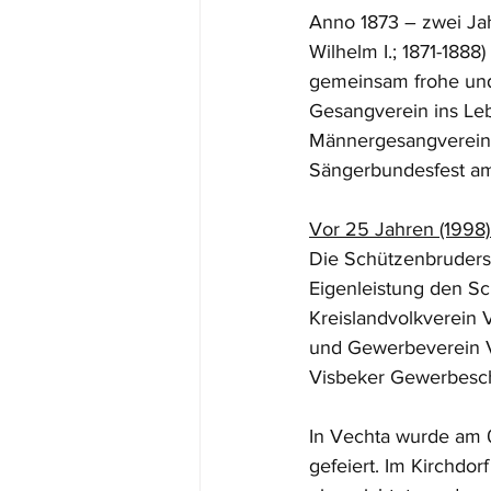
Anno 1873 – zwei Jah
Wilhelm I.; 1871-188
gemeinsam frohe und e
Gesangverein ins Le
Männergesangverein 
Sängerbundesfest am 
Vor 25 Jahren (1998)
Die Schützenbrudersch
Eigenleistung den Sc
Kreislandvolkverein 
und Gewerbeverein Vi
Visbeker Gewerbesc
In Vechta wurde am 0
gefeiert. Im Kirchdor