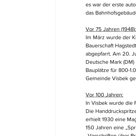
es war der erste aut
das Bahnhofsgebäude
Vor 75 Jahren (1948):
Im März wurde der Ki
Bauerschaft Hagstedt 
abgepfarrt. Am 20. J
Deutsche Mark (DM) 
Bauplätze für 800-1.
Gemeinde Visbek ge
Vor 100 Jahren:
In Visbek wurde die F
Die Handdruckspritz
erhielt 1930 eine Mag
150 Jahren eine „Sp
„Vorschriften über 