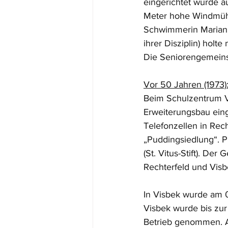
eingerichtet wurde a
Meter hohe Windmühle
Schwimmerin Marianne
ihrer Disziplin) holte
Die Seniorengemeinsc
Vor 50 Jahren (1973)
Beim Schulzentrum V
Erweiterungsbau einge
Telefonzellen in Rech
„Puddingsiedlung“. Pr
(St. Vitus-Stift). De
Rechterfeld und Visbe
In Visbek wurde am 0
Visbek wurde bis zur
Betrieb genommen. A