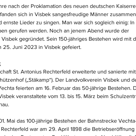
re nach der Proklamation des neuen deutschen Kaiserrei
8) fanden sich in Visbek sangesfreudige Männer zusammen
rnste Lieder zu singen. Man war sich sogleich einig: In V
ben gerufen werden. Noch an jenem Abend wurde der 
Visbek gegründet. Sein 150-jähriges Bestehen wird mit 
25. Juni 2023 in Visbek gefeiert.
:
aft St. Antonius Rechterfeld erweiterte und sanierte mit 
hützenhof („Stäkamp“). Der Landvolkverein Visbek und de
Vechta feierten am 16. Februar das 50-jährige Bestehen. 
sbek veranstaltete vom 13. bis 15. März beim Schulzentru
hau. 
1. Mai das 100-jährige Bestehen der Bahnstrecke Vechta
f Rechterfeld war am 29. April 1898 die Betriebseröffnung