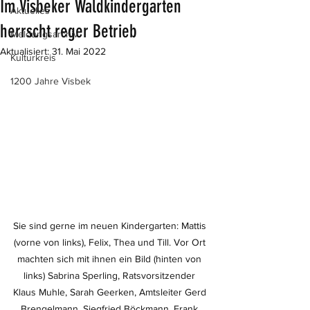
Im Visbeker Waldkindergarten
Aktuelles
herrscht reger Betrieb
Meldungsarchiv
Aktualisiert:
31. Mai 2022
Kulturkreis
1200 Jahre Visbek
Sie sind gerne im neuen Kindergarten: Mattis 
(vorne von links), Felix, Thea und Till. Vor Ort 
machten sich mit ihnen ein Bild (hinten von 
links) Sabrina Sperling, Ratsvorsitzender 
Klaus Muhle, Sarah Geerken, Amtsleiter Gerd 
Brengelmann, Siegfried Böckmann, Frank 