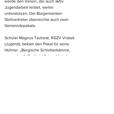
werde den Verein, der auch aktiv 
Jugendarbeit leistet, weiter 
unterstützen. Der Bürgermeister-
Stellvertreter überreichte auch zwei 
Gemeindepokale. 
Schüler Magnus Tautorat, RGZV Visbek 
(Jugend), bekam den Pokal für seine 
Hühner: „Bergische Schlotterkämme, 
gesperbert“; Berthold Suing, Visbek, 
erhielt für seine Hühner „New 
Hampshire“ den Gemeindepokal. 
Text: Koopmeiners
Meldungsarchiv