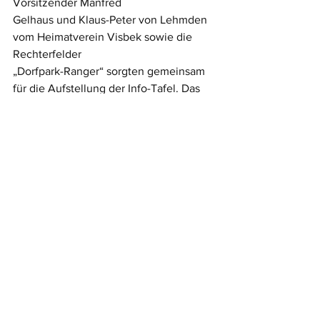
Vorsitzender Manfred 
Gelhaus und Klaus-Peter von Lehmden 
vom Heimatverein Visbek sowie die 
Rechterfelder 
„Dorfpark-Ranger“ sorgten gemeinsam 
für die Aufstellung der Info-Tafel. Das 
Ehrenmal
gehört auch zu den „GIM-Stationen“ der 
Gemeinde Visbek.
Meldungsarchiv
Alle ansehen
Aktuelle Beiträge