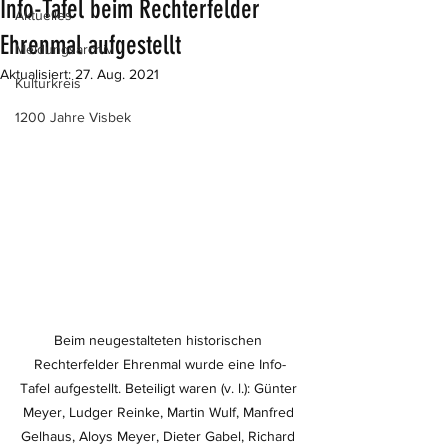
Info-Tafel beim Rechterfelder
Aktuelles
Ehrenmal aufgestellt
Meldungsarchiv
Aktualisiert:
27. Aug. 2021
Kulturkreis
1200 Jahre Visbek
Beim neugestalteten historischen 
Rechterfelder Ehrenmal wurde eine Info-
Tafel aufgestellt. Beteiligt waren (v. l.): Günter 
Meyer, Ludger Reinke, Martin Wulf, Manfred 
Gelhaus, Aloys Meyer, Dieter Gabel, Richard 