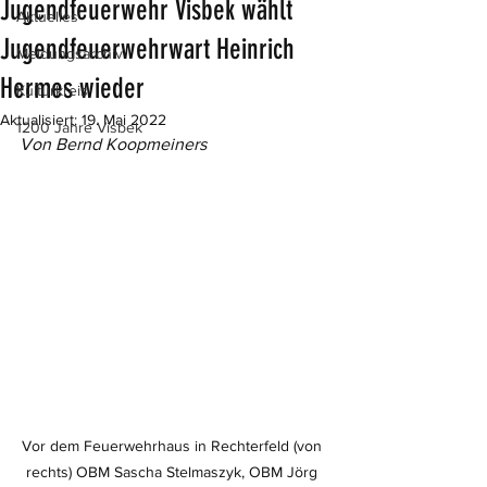
Jugendfeuerwehr Visbek wählt
Aktuelles
Jugendfeuerwehrwart Heinrich
Meldungsarchiv
Hermes wieder
Kulturkreis
Aktualisiert:
19. Mai 2022
1200 Jahre Visbek
Von Bernd Koopmeiners
Vor dem Feuerwehrhaus in Rechterfeld (von 
rechts) OBM Sascha Stelmaszyk, OBM Jörg 