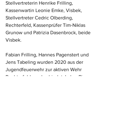
Stellvertreterin Henrike Frilling, 
Kassenwartin Leonie Emke, Visbek, 
Stellvertreter Cedric Olberding, 
Rechterfeld, Kassenprüfer Tim-Niklas 
Grunow und Patrizia Dasenbrock, beide 
Visbek.
Fabian Frilling, Hannes Pagenstert und 
Jens Tabeling wurden 2020 aus der 
Jugendfeuerwehr zur aktiven Wehr 
Rechterfeld verabschiedet; Lukas Pien, 
Lena Meier, und Marie Tiemerding zur 
aktiven Wehr Visbek. Lennart 
Pagenstert ging 2021 von der JF zur 
Feuerwehr Rechterfeld und Michael 
Korf zur Feuerwehr Visbek. JFW 
Heinrich Hermes informierte auch über 
das Pfingstzeltlager der 
Jugendfeuerwehren im Landkreis 